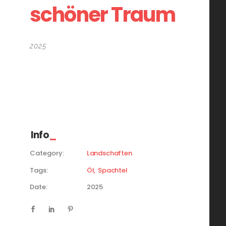
schöner Traum
2025
40×40 cm
Öl auf Leinwand
Spachteltechnik
Info
Category:
Landschaften
Tags:
Öl
Spachtel
Date:
2025