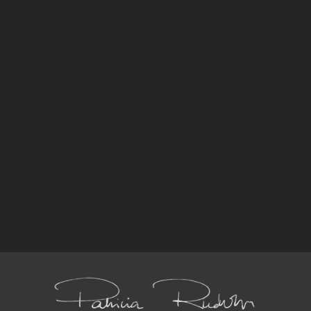
Ausstellung „Sehnsucht“ im
Arkana-Forum
Gemeinsame Kunstausstellung von Angelika
Billion und Patricia Rudolph im Arkana-Forum
Emmendingen 4. Oktober 2021 bis 25.
Februar 2022 Im Hausgrün 29, 79312
Emmendingen, www.arkana-forum.com
GEÖFFNET von Montag bis Freitag, 9:00 Uhr
bis 16:00 Uhr