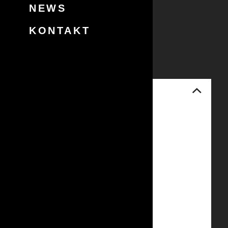
NEWS
KONTAKT
IM FLUSS
2009
100×160 cm
Öl auf Leinwand
Info
Category:
Akt